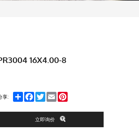
PR3004 16X4.00-8
Share
Facebook
Twitter
Email
Pinterest
分享:
立即询价