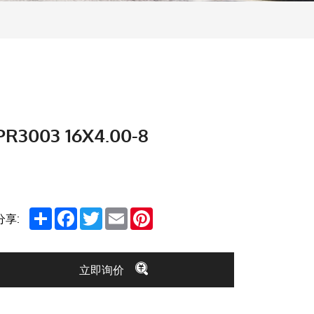
PR3003 16X4.00-8
Share
Facebook
Twitter
Email
Pinterest
分享:
立即询价