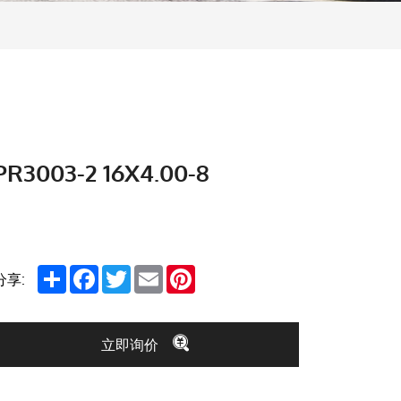
PR3003-2 16X4.00-8
Share
Facebook
Twitter
Email
Pinterest
分享:
立即询价