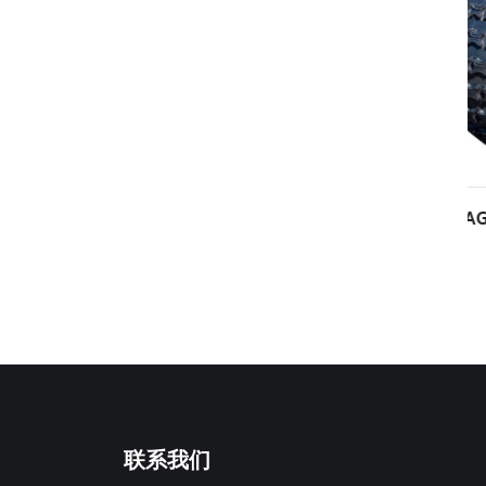
ICULTURAL-015
HS-AGRICULTURAL-012
联系我们