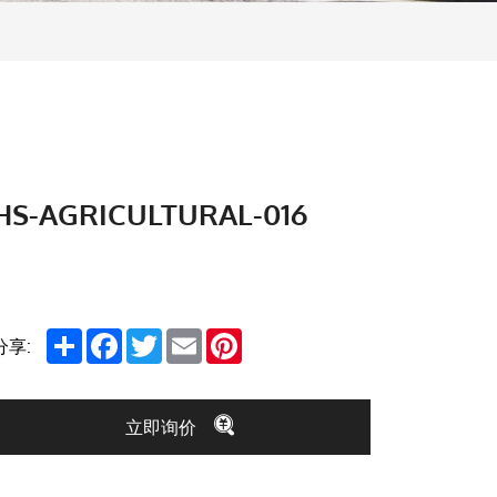
HS-AGRICULTURAL-016
Share
Facebook
Twitter
Email
Pinterest
分享:
立即询价