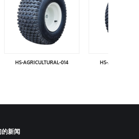
-014
HS-AGRICULTURAL-015
HS-AG
们的新闻