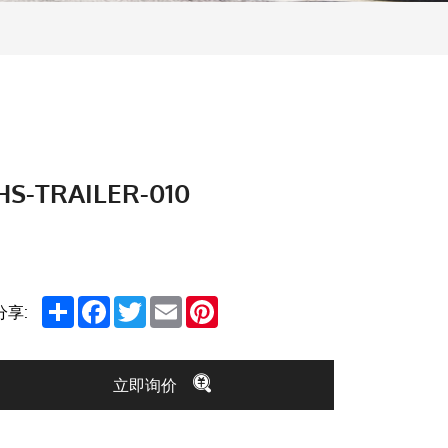
HS-TRAILER-010
Share
Facebook
Twitter
Email
Pinterest
分享:
立即询价