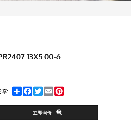
PR2407 13X5.00-6
Share
Facebook
Twitter
Email
Pinterest
分享:
立即询价