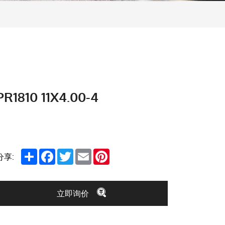
PR1810 11X4.00-4
Share
Facebook
Twitter
Email
Pinterest
分享:
立即询价