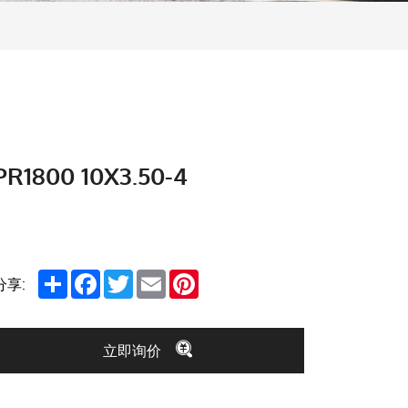
PR1800 10X3.50-4
Share
Facebook
Twitter
Email
Pinterest
分享:
立即询价