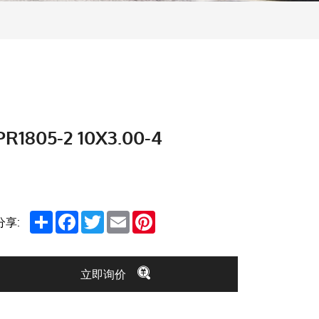
PR1805-2 10X3.00-4
Share
Facebook
Twitter
Email
Pinterest
分享:
立即询价