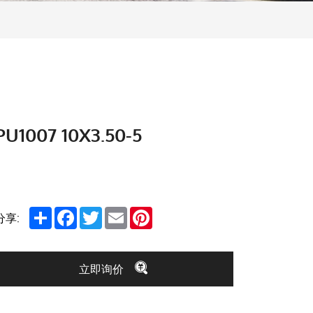
PU1007 10X3.50-5
Share
Facebook
Twitter
Email
Pinterest
分享:
立即询价