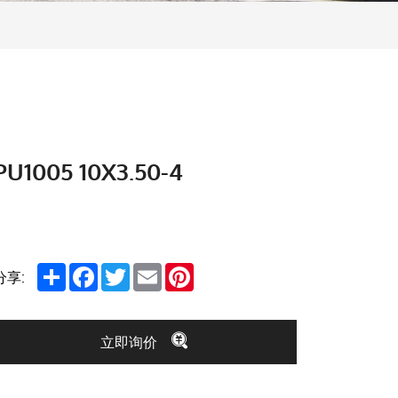
PU1005 10X3.50-4
Share
Facebook
Twitter
Email
Pinterest
分享:
立即询价