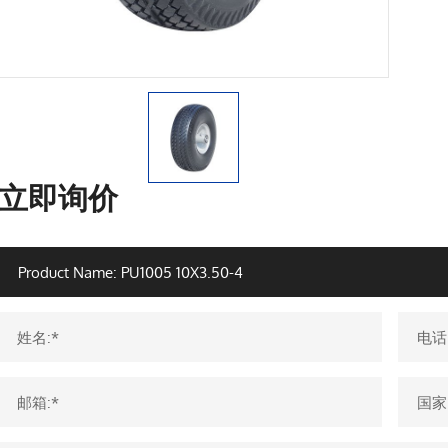
立即询价
姓名:*
电话
邮箱:*
国家