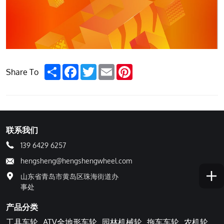
Share
Facebook
Twitter
Email
Pinterest
Share To
联系我们
139 6429 6257
hengsheng@hengshengwheel.com
山东省青岛市黄岛区珠海街道办
事处
产品分类
工具车轮
ATV全地形车轮
园林机械轮
拖车车轮
农机轮