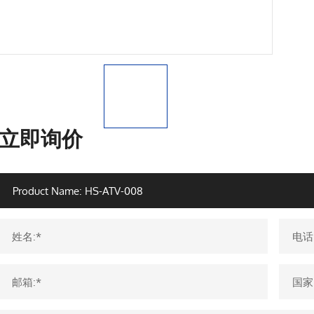
立即询价
姓名:*
电话
邮箱:*
国家