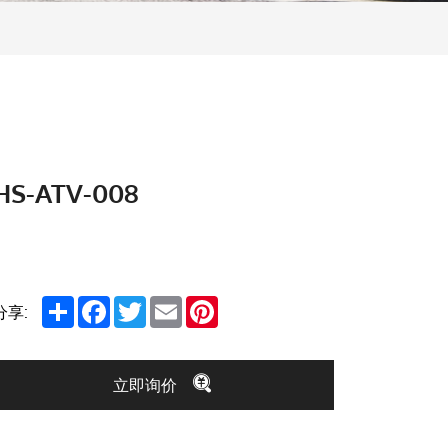
HS-ATV-008
Share
Facebook
Twitter
Email
Pinterest
分享:
立即询价