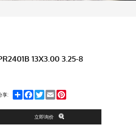
PR2401B 13X3.00 3.25-8
Share
Facebook
Twitter
Email
Pinterest
分享:
立即询价